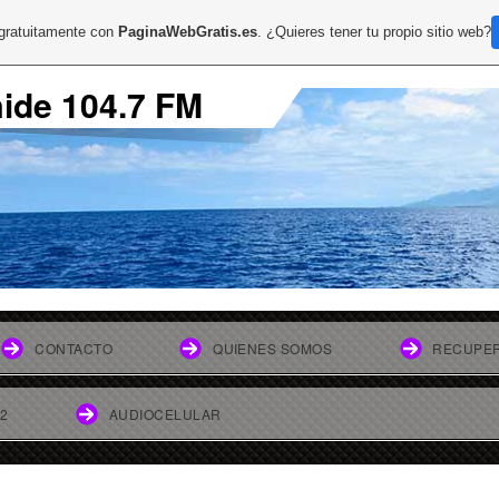
 gratuitamente con
PaginaWebGratis.es
. ¿Quieres tener tu propio sitio web?
mide 104.7 FM
CONTACTO
QUIENES SOMOS
RECUPER
 2
AUDIOCELULAR