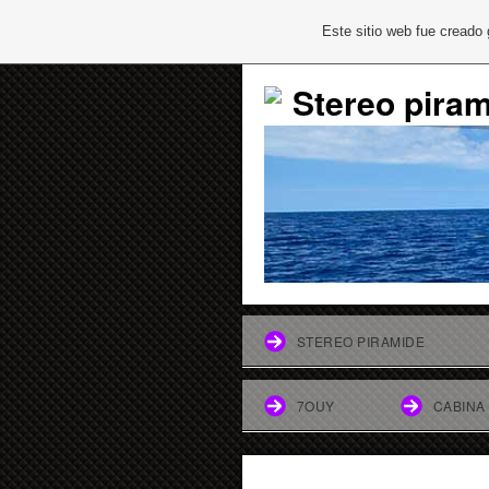
Este sitio web fue creado
Stereo pira
STEREO PIRAMIDE
7OUY
CABINA